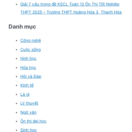
Giải 7 câu trong đề KSCL Toán 12 Ôn Thi Tốt Nghiệp
THPT 2025 – Trường THPT Hoằng Hóa 3, Thanh Hóa
Danh mục
Công nghệ
Cuộc sống
hình học
Hóa học
Hỏi và Đáp
Kinh tế
Là gì
Lý thuyết
Ngữ văn
Ôn thi đại học
Sinh học