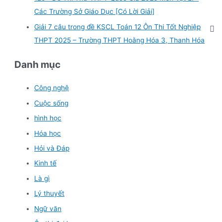
Các Trường Sở Giáo Dục [Có Lời Giải]
Giải 7 câu trong đề KSCL Toán 12 Ôn Thi Tốt Nghiệp
THPT 2025 – Trường THPT Hoằng Hóa 3, Thanh Hóa
Danh mục
Công nghệ
Cuộc sống
hình học
Hóa học
Hỏi và Đáp
Kinh tế
Là gì
Lý thuyết
Ngữ văn