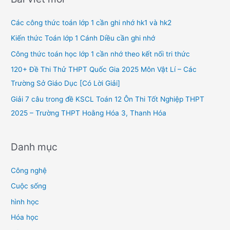
c
h
Các công thức toán lớp 1 cần ghi nhớ hk1 và hk2
f
Kiến thức Toán lớp 1 Cánh Diều cần ghi nhớ
o
Công thức toán học lớp 1 cần nhớ theo kết nối tri thức
r
120+ Đề Thi Thử THPT Quốc Gia 2025 Môn Vật Lí – Các
:
Trường Sở Giáo Dục [Có Lời Giải]
Giải 7 câu trong đề KSCL Toán 12 Ôn Thi Tốt Nghiệp THPT
2025 – Trường THPT Hoằng Hóa 3, Thanh Hóa
Danh mục
Công nghệ
Cuộc sống
hình học
Hóa học