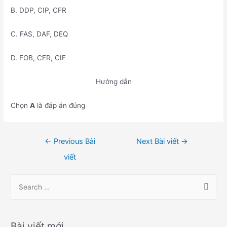
B. DDP, CIP, CFR
C. FAS, DAF, DEQ
D. FOB, CFR, CIF
Hướng dẫn
Chọn
A
là đáp án đúng
Điều
←
Previous Bài
Next Bài viết
→
hướng
viết
bài
viết
S
e
a
r
Bài viết mới