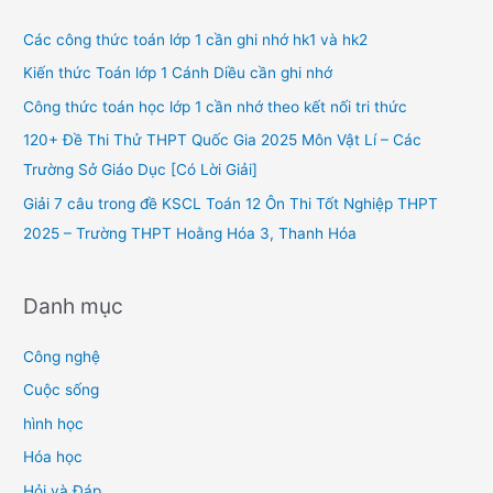
c
h
Các công thức toán lớp 1 cần ghi nhớ hk1 và hk2
f
Kiến thức Toán lớp 1 Cánh Diều cần ghi nhớ
o
Công thức toán học lớp 1 cần nhớ theo kết nối tri thức
r
120+ Đề Thi Thử THPT Quốc Gia 2025 Môn Vật Lí – Các
:
Trường Sở Giáo Dục [Có Lời Giải]
Giải 7 câu trong đề KSCL Toán 12 Ôn Thi Tốt Nghiệp THPT
2025 – Trường THPT Hoằng Hóa 3, Thanh Hóa
Danh mục
Công nghệ
Cuộc sống
hình học
Hóa học
Hỏi và Đáp