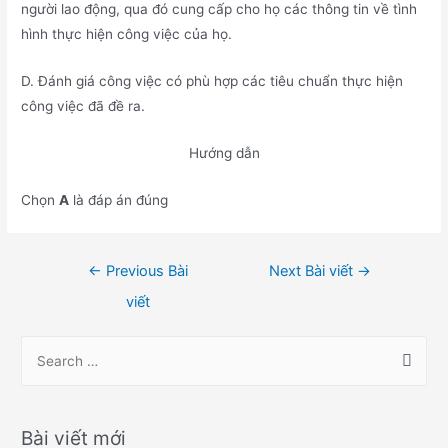
người lao động, qua đó cung cấp cho họ các thông tin về tình
hình thực hiện công việc của họ.
D. Đánh giá công việc có phù hợp các tiêu chuẩn thực hiện
công việc đã đề ra.
Hướng dẫn
Chọn
A
là đáp án đúng
Điều
←
Previous Bài
Next Bài viết
→
hướng
viết
bài
viết
S
e
a
r
Bài viết mới