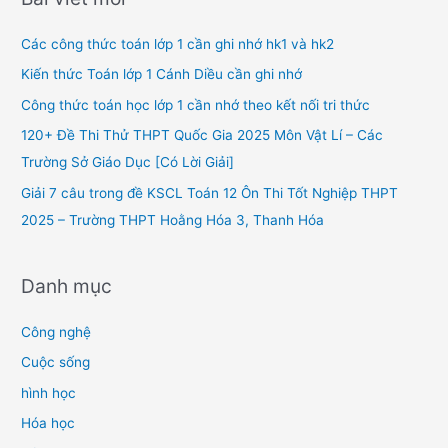
c
h
Các công thức toán lớp 1 cần ghi nhớ hk1 và hk2
f
Kiến thức Toán lớp 1 Cánh Diều cần ghi nhớ
o
Công thức toán học lớp 1 cần nhớ theo kết nối tri thức
r
120+ Đề Thi Thử THPT Quốc Gia 2025 Môn Vật Lí – Các
:
Trường Sở Giáo Dục [Có Lời Giải]
Giải 7 câu trong đề KSCL Toán 12 Ôn Thi Tốt Nghiệp THPT
2025 – Trường THPT Hoằng Hóa 3, Thanh Hóa
Danh mục
Công nghệ
Cuộc sống
hình học
Hóa học