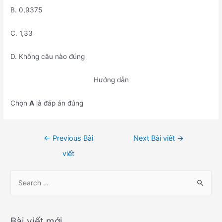
B. 0,9375
C. 1,33
D. Không câu nào đúng
Hướng dẫn
Chọn
A
là đáp án đúng
Điều
←
Previous Bài
Next Bài viết
→
hướng
viết
bài
viết
S
e
a
r
Bài viết mới