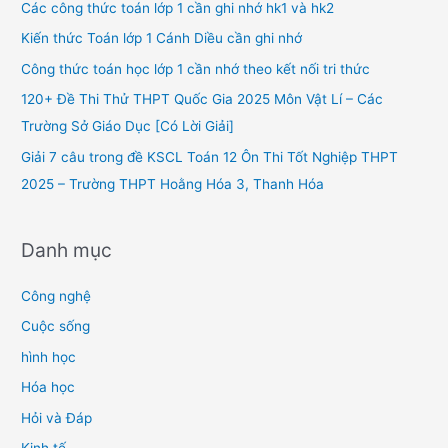
h
Các công thức toán lớp 1 cần ghi nhớ hk1 và hk2
f
Kiến thức Toán lớp 1 Cánh Diều cần ghi nhớ
o
Công thức toán học lớp 1 cần nhớ theo kết nối tri thức
r
120+ Đề Thi Thử THPT Quốc Gia 2025 Môn Vật Lí – Các
:
Trường Sở Giáo Dục [Có Lời Giải]
Giải 7 câu trong đề KSCL Toán 12 Ôn Thi Tốt Nghiệp THPT
2025 – Trường THPT Hoằng Hóa 3, Thanh Hóa
Danh mục
Công nghệ
Cuộc sống
hình học
Hóa học
Hỏi và Đáp