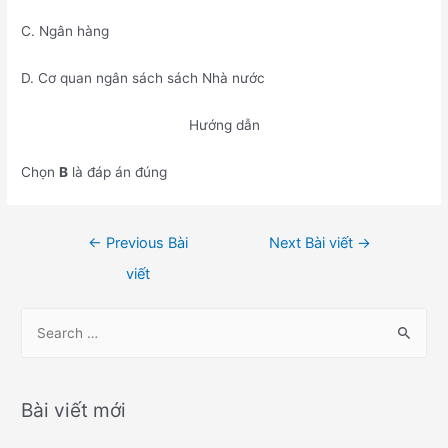
C. Ngân hàng
D. Cơ quan ngân sách sách Nhà nước
Hướng dẫn
Chọn
B
là đáp án đúng
Điều
←
Previous Bài
Next Bài viết
→
hướng
viết
bài
viết
S
e
a
r
Bài viết mới
c