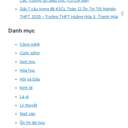
Các Trường Sở Giáo Dục [Có Lời Giải]
Giải 7 câu trong đề KSCL Toán 12 Ôn Thi Tốt Nghiệp
THPT 2025 – Trường THPT Hoằng Hóa 3, Thanh Hóa
Danh mục
Công nghệ
Cuộc sống
hình học
Hóa học
Hỏi và Đáp
Kinh tế
Là gì
Lý thuyết
Ngữ văn
Ôn thi đại học