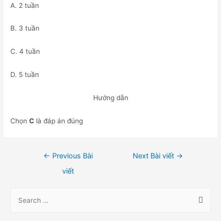
A. 2 tuần
B. 3 tuần
C. 4 tuần
D. 5 tuần
Hướng dẫn
Chọn
C
là đáp án đúng
Điều
←
Previous Bài
Next Bài viết
→
hướng
viết
bài
viết
S
e
a