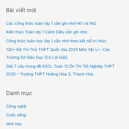
r
Bài viết mới
c
h
Các công thức toán lớp 1 cần ghi nhớ hk1 và hk2
f
Kiến thức Toán lớp 1 Cánh Diều cần ghi nhớ
o
Công thức toán học lớp 1 cần nhớ theo kết nối tri thức
r
120+ Đề Thi Thử THPT Quốc Gia 2025 Môn Vật Lí – Các
:
Trường Sở Giáo Dục [Có Lời Giải]
Giải 7 câu trong đề KSCL Toán 12 Ôn Thi Tốt Nghiệp THPT
2025 – Trường THPT Hoằng Hóa 3, Thanh Hóa
Danh mục
Công nghệ
Cuộc sống
hình học