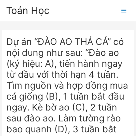
Skip
Toán Học
to
Main
content
Men
Dự án “ĐÀO AO THẢ CÁ” có
nội dung như sau: “Đào ao
(ký hiệu: A), tiến hành ngay
từ đầu với thời hạn 4 tuần.
Tìm nguồn và hợp đồng mua
cá giống (B), 1 tuần bắt đầu
ngay. Kè bờ ao (C), 2 tuần
sau đào ao. Làm tường rào
bao quanh (D), 3 tuần bắt