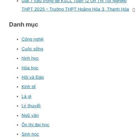
Giải 7 câu trong đề KSCL Toán 12 Ôn Thi Tốt Nghiệp
THPT 2025 – Trường THPT Hoằng Hóa 3, Thanh Hóa
Danh mục
Công nghệ
Cuộc sống
hình học
Hóa học
Hỏi và Đáp
Kinh tế
Là gì
Lý thuyết
Ngữ văn
Ôn thi đại học
Sinh học