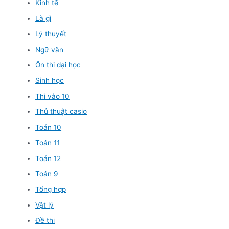
Kinh tế
Là gì
Lý thuyết
Ngữ văn
Ôn thi đại học
Sinh học
Thi vào 10
Thủ thuật casio
Toán 10
Toán 11
Toán 12
Toán 9
Tổng hợp
Vật lý
Đề thi