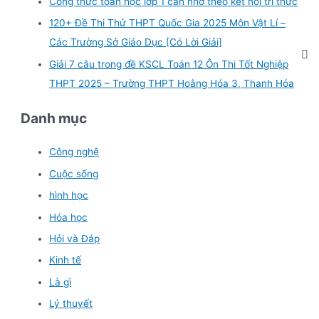
Công thức toán học lớp 1 cần nhớ theo kết nối tri thức
120+ Đề Thi Thử THPT Quốc Gia 2025 Môn Vật Lí –
Các Trường Sở Giáo Dục [Có Lời Giải]
Giải 7 câu trong đề KSCL Toán 12 Ôn Thi Tốt Nghiệp
THPT 2025 – Trường THPT Hoằng Hóa 3, Thanh Hóa
Danh mục
Công nghệ
Cuộc sống
hình học
Hóa học
Hỏi và Đáp
Kinh tế
Là gì
Lý thuyết