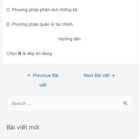
C. Phương pháp phân tích thống kê.
D. Phương pháp quản lý tài chính.
Hướng dẫn
Chọn
B
là đáp án đúng
Điều
←
Previous Bài
Next Bài viết
→
hướng
viết
bài
viết
S
e
a
r
Bài viết mới
c