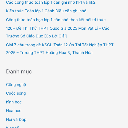
h
Các công thức toán lớp 1 cần ghi nhớ hk1 và hk2
f
Kiến thức Toán lớp 1 Cánh Diều cần ghi nhớ
o
Công thức toán học lớp 1 cần nhớ theo kết nối tri thức
r
120+ Đề Thi Thử THPT Quốc Gia 2025 Môn Vật Lí – Các
:
Trường Sở Giáo Dục [Có Lời Giải]
Giải 7 câu trong đề KSCL Toán 12 Ôn Thi Tốt Nghiệp THPT
2025 – Trường THPT Hoằng Hóa 3, Thanh Hóa
Danh mục
Công nghệ
Cuộc sống
hình học
Hóa học
Hỏi và Đáp