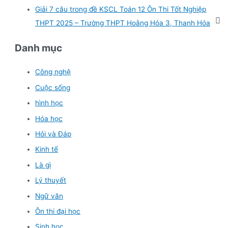
Giải 7 câu trong đề KSCL Toán 12 Ôn Thi Tốt Nghiệp
THPT 2025 – Trường THPT Hoằng Hóa 3, Thanh Hóa
Danh mục
Công nghệ
Cuộc sống
hình học
Hóa học
Hỏi và Đáp
Kinh tế
Là gì
Lý thuyết
Ngữ văn
Ôn thi đại học
Sinh học