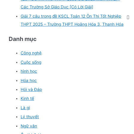
Các Trường Sở Giáo Dục [Có Lời Giải]
Giải 7 câu trong đề KSCL Toán 12 Ôn Thi Tốt Nghiệp
THPT 2025 – Trường THPT Hoằng Hóa 3, Thanh Hóa
Danh mục
Công nghệ
Cuộc sống
hình học
Hóa học
Hỏi và Đáp
Kinh tế
Là gì
Lý thuyết
Ngữ văn