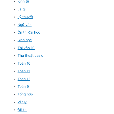
Kinh tế
Là gì
Lý thuyết
Ngữ văn
Ôn thi đại học
Sinh học
Thi vào 10
Thủ thuật casio
Toán 10
Toán 11
Toán 12
Toán 9
Tổng hợp
Vật lý
Đề thi