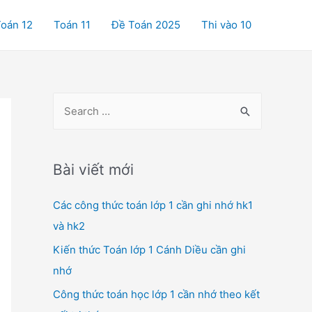
oán 12
Toán 11
Đề Toán 2025
Thi vào 10
S
e
a
r
Bài viết mới
c
Các công thức toán lớp 1 cần ghi nhớ hk1
h
và hk2
f
o
Kiến thức Toán lớp 1 Cánh Diều cần ghi
r
nhớ
:
Công thức toán học lớp 1 cần nhớ theo kết