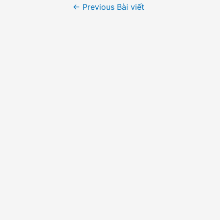
Điều
←
Previous Bài viết
hướng
bài
viết