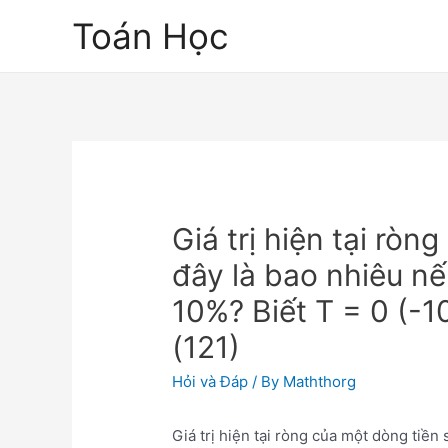
Skip
Toán Học
to
content
Giá trị hiện tại ròn
đây là bao nhiêu nếu
10%? Biết T = 0 (-10
(121)
Hỏi và Đáp
/ By
Maththorg
Giá trị hiện tại ròng của một dòng tiền 