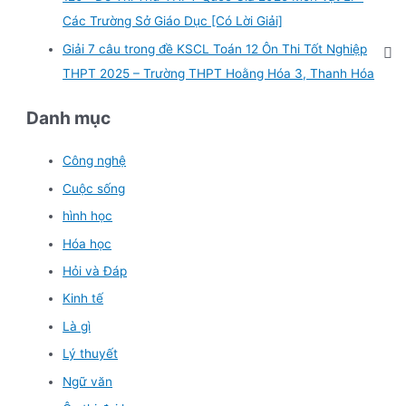
Các Trường Sở Giáo Dục [Có Lời Giải]
Giải 7 câu trong đề KSCL Toán 12 Ôn Thi Tốt Nghiệp
THPT 2025 – Trường THPT Hoằng Hóa 3, Thanh Hóa
Danh mục
Công nghệ
Cuộc sống
hình học
Hóa học
Hỏi và Đáp
Kinh tế
Là gì
Lý thuyết
Ngữ văn