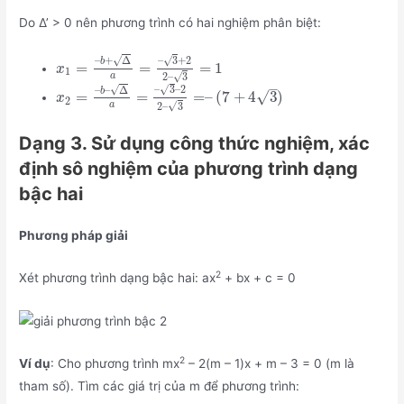
Do Δ’ > 0 nên phương trình có hai nghiệm phân biệt:
√
√
–
3
+
2
–
+
Δ
b
=
=
=
1
x
1
a
√
2
–
3
–
√
√
–
3
–
2
–
–
Δ
b
√
=
=
=
–
(
7
+
4
3
)
x
2
a
√
2
–
3
Dạng 3. Sử dụng công thức nghiệm, xác
định sô nghiệm của phương trình dạng
bậc hai
Phương pháp giải
2
Xét phương trình dạng bậc hai: ax
+ bx + c = 0
2
Ví dụ
: Cho phương trình mx
– 2(m – 1)x + m – 3 = 0 (m là
tham số). Tìm các giá trị của m để phương trình: