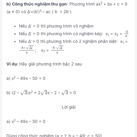
2
b) Công thức nghiệm thu gọn
: Phương trình ax
+ bx + c = 0
2
(a ≠ 0) có Δ
=(b’)
– ac ( b = 2b
)
‘
‘
Nếu Δ’ < 0 thì phương trình vô nghiệm
–
b
Nếu Δ’ = 0 thì phương trình có nghiệm kép: x
= x
=
1
2
a
Nếu Δ
> 0 thì phương trình có 2 nghiệm phân biệt: x
=
‘
1
√
√
–
+
Δ
‘
–
–
Δ
‘
b
b
; x
=
2
a
a
Ví dụ:
Hãy giải phương trình bậc 2 sau
2
a) x
– 49x – 50 = 0
–
–
–
√
√
√
3
3
3
2
b) (2 –
)x
+ 2
x – 2 –
= 0
Lời giải
2
a) x
– 49x – 50 = 0
Dùng công thức nghiệm (a = 1; b = – 49; c = 50)