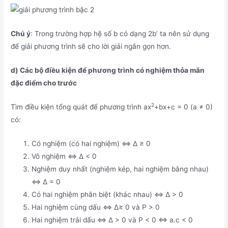
Chú ý
: Trong trường hợp hệ số b có dạng 2b’ ta nên sử dụng
để giải phương trình sẽ cho lời giải ngắn gọn hơn.
d) Các bộ điều kiện để phương trình có nghiệm thỏa mãn
đặc điểm cho trước
2
Tìm điều kiện tổng quát để phương trình ax
+bx+c = 0 (a ≠ 0)
có:
Có nghiệm (có hai nghiệm) ⇔ Δ ≥ 0
Vô nghiệm ⇔ Δ < 0
Nghiệm duy nhất (nghiệm kép, hai nghiệm bằng nhau)
⇔ Δ = 0
Có hai nghiệm phân biệt (khác nhau) ⇔ Δ > 0
Hai nghiệm cùng dấu ⇔ Δ≥ 0 và P > 0
Hai nghiệm trái dấu ⇔ Δ > 0 và P < 0 ⇔ a.c < 0