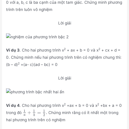
0 với a, b, c là ba cạnh của một tam giác. Chứng minh phương
trình trên luôn vô nghiệm
Lời giải
2
2
Ví dụ 3
. Cho hai phương trình x
+ ax + b = 0 và x
+ cx + d =
0. Chứng minh nếu hai phương trình trên có nghiệm chung thì:
2
(b – d)
+(a- c)(ad – bc) = 0
Lời giải
2
2
Ví dụ 4
. Cho hai phương trình x
+ax + b = 0 và x
+bx + a = 0
1
1
1
+
=
.
trong đó
Chứng minh rằng có ít nhất một trong
2
a
b
hai phương trình trên có nghiệm