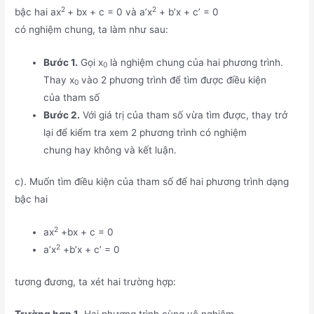
2
2
bậc hai ax
+ bx + c = 0 và a’x
+ b’x + c’ = 0
có nghiệm chung, ta làm như sau:
Bước 1.
Gọi x
là nghiệm chung của hai phương trình.
0
Thay x
vào 2 phương trình để tìm được điều kiện
0
của tham số
Bước 2.
Với giá trị của tham số vừa tìm được, thay trở
lại để kiểm tra xem 2 phương trình có nghiệm
chung hay không và kết luận.
c). Muốn tìm điều kiện của tham số để hai phương trình dạng
bậc hai
2
ax
+bx + c = 0
2
a’x
+b’x + c’ = 0
tương đương, ta xét hai trường hợp: