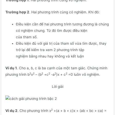
Trường hợp 1
. Hai phương trình cùng vô nghiệm.
Trường hợp 2
. Hai phương trình cùng có nghiệm. Khi đó:
Điều kiện cần để hai phương trình tương đương là chúng
có nghiệm chung. Từ đó tìm được điều kiện
của tham số.
Điều kiện đủ với giá trị của tham số vừa tìm được, thay
trở lại để kiểm tra xem 2 phương trình tập
nghiệm bằng nhau hay không và kết luận
Ví dụ 1
. Cho a, b, c là ba cạnh của một tam giác. Chứng minh
2
2
2
2
2
2
phương trình b
x
– (b
+c
-a
)x + c
=0 luôn vô nghiệm.
Lời giải
2
Ví dụ 2
. Cho phương trình x
+(a + b + c)x + (ab + bc + ca) =