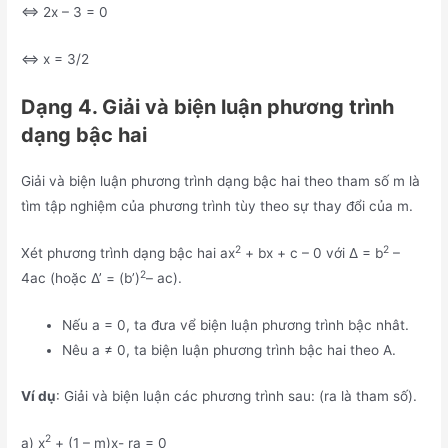
⇔ 2x – 3 = 0
⇔ x = 3/2
Dạng 4. Giải và biện luận phương trình
dạng bậc hai
Giải và biện luận phương trình dạng bậc hai theo tham số m là
tìm tập nghiệm của phương trình tùy theo sự thay đổi của m.
2
2
Xét phương trình dạng bậc hai ax
+ bx + c – 0 với ∆ = b
–
2
4ac (hoặc ∆’ = (b’)
– ac).
Nếu a = 0, ta đưa vể biện luận phương trình bậc nhât.
Nêu a ≠ 0, ta biện luận phương trình bậc hai theo A.
Ví dụ
: Giải và biện luận các phương trình sau: (ra là tham số).
2
a) x
+ (1 – m)x- ra = 0