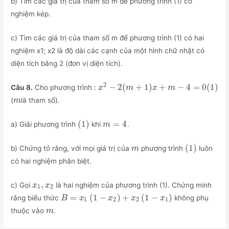
b) Tìm các giá trị của tham số m để phương trình (1) có
nghiệm kép.
c) Tìm các giá trị của tham số m để phương trình (1) có hai
nghiệm x1; x2 là độ dài các cạnh của một hình chữ nhật có
diện tích bằng 2 (đơn vị diện tích).
2
−
2
(
+
1
)
+
−
4
=
0
(
1
)
Câu 8.
Cho phương trình :
x
m
x
m
(
là tham số).
m
(
1
)
=
4
a) Giải phương trình
khi
.
m
(
1
)
b) Chứng tỏ rằng, với mọi giá trị của
phương trình
luôn
m
có hai nghiệm phân biệt.
,
c) Gọi
là hai nghiệm của phương trình (1). Chứng minh
x
x
1
2
=
(
1
−
)
+
(
1
−
)
rằng biểu thức
không phụ
B
x
x
x
x
1
2
2
1
thuộc vào
.
m