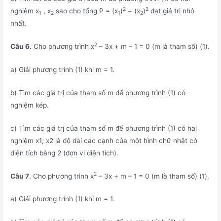
2
2
nghiệm x
, x
sao cho tổng P = (x
)
+ (x
)
đạt giá trị nhỏ
1
2
1
2
nhất.
2
Câu 6.
Cho phương trình x
– 3x + m – 1 = 0 (m là tham số) (1).
a) Giải phương trính (1) khi m = 1.
b) Tìm các giá trị của tham số m để phương trình (1) có
nghiệm kép.
c) Tìm các giá trị của tham số m để phương trình (1) có hai
nghiệm x1; x2 là độ dài các cạnh của một hình chữ nhật có
diện tích bằng 2 (đơn vị diện tích).
2
Câu 7
. Cho phương trình x
– 3x + m – 1 = 0 (m là tham số) (1).
a) Giải phương trính (1) khi m = 1.