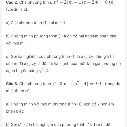
2
−
2
(
+
1
)
+
2
=
0
Câu 2
. Cho phương trình:
(1)
x
m
x
m
(với ẩn là x).
a) Giải phương trình (1) khi m = 1.
b) Chứng minh phương trình (1) luôn có hai nghiệm phân biệt
với mọi m.
c) Gọi hai nghiệm của phương trình (1) là
;
. Tìm giá trị
x
x
1
2
của m để
;
là độ dài hai cạnh của một tam giác vuông có
x
x
1
2
−
−
√
12
cạnh huyền bằng
.
2
2
x
- 2m – (
m
+ 4) = 0
Câu 3
. Cho phương trình
(1), trong đó
m là tham số.
a) Chứng minh với mọi m phương trình (1) luôn có 2 nghiệm
phân biệt:
b) Gọi x1, x2 là hai nghiệm của phương trình (1). Tìm m để