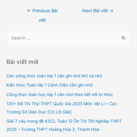
Điều
←
Previous Bài
Next Bài viết
→
hướng
viết
bài
viết
S
e
a
r
Bài viết mới
c
h
Các công thức toán lớp 1 cần ghi nhớ hk1 và hk2
f
Kiến thức Toán lớp 1 Cánh Diều cần ghi nhớ
o
Công thức toán học lớp 1 cần nhớ theo kết nối tri thức
r
120+ Đề Thi Thử THPT Quốc Gia 2025 Môn Vật Lí – Các
:
Trường Sở Giáo Dục [Có Lời Giải]
Giải 7 câu trong đề KSCL Toán 12 Ôn Thi Tốt Nghiệp THPT
2025 – Trường THPT Hoằng Hóa 3, Thanh Hóa