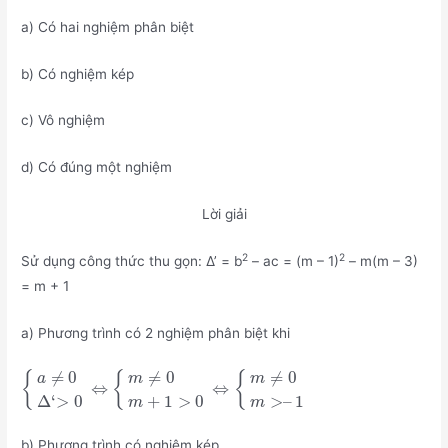
a) Có hai nghiệm phân biệt
b) Có nghiệm kép
c) Vô nghiệm
d) Có đúng một nghiệm
Lời giải
2
2
Sử dụng công thức thu gọn: Δ’ = b
– ac = (m – 1)
– m(m – 3)
= m + 1
a) Phương trình có 2 nghiệm phân biệt khi
≠
0
≠
0
≠
0
{
{
{
a
m
m
⇔
⇔
Δ
‘
>
0
+
1
>
0
>
–
1
m
m
b) Phương trình có nghiệm kép