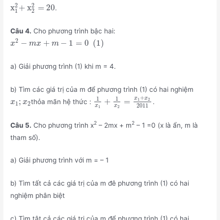
2
2
x
+ x
=
20
.
1
2
Câu 4.
Cho phương trình bậc hai:
2
−
+
−
1
=
0
(
1
)
x
m
x
m
a) Giải phương trình (1) khi m = 4.
b) Tìm các giá trị của m để phương trình (1) có hai nghiệm
+
1
1
x
x
;
+
=
1
2
thỏa mãn hệ thức :
.
x
x
1
2
2011
x
x
1
2
2
2
Câu 5.
Cho phương trình x
– 2mx + m
– 1 =0 (x là ẩn, m là
tham số).
a) Giải phương trình với m = – 1
b) Tìm tất cả các giá trị của m đê phương trình (1) có hai
nghiệm phân biệt
c) Tìm tât cả các giá trị của m để phương trình (1) có hai