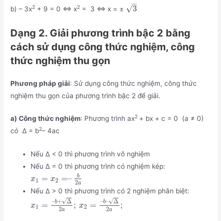
–
√
3
2
2
b) – 3x
+ 9 = 0 ⇔ x
= 3 ⇔ x = ±
Dạng 2. Giải phương trình bậc 2 bằng
cách sử dụng công thức nghiệm, công
thức nghiệm thu gọn
Phương pháp giải
: Sử dụng công thức nghiệm, công thức
nghiệm thu gọn của phương trình bậc 2 để giải.
2
a) Công thức nghiệm
: Phương trình ax
+ bx + c = 0 (a ≠ 0)
2
có Δ = b
– 4ac
Nếu Δ < 0 thì phương trình vô nghiệm
Nếu Δ = 0 thì phương trình có nghiệm kép:
b
=
=
–
x
x
1
2
2
a
Nếu Δ > 0 thì phương trình có 2 nghiệm phân biệt:
√
√
–
+
Δ
–
–
Δ
b
b
=
;
=
;
x
x
1
2
2
2
a
a