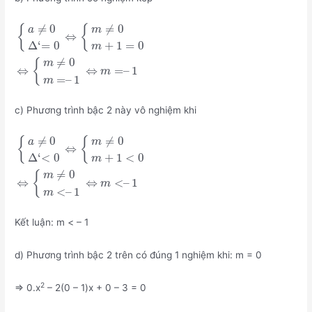
≠
0
≠
0
{
{
a
m
⇔
Δ
‘
=
0
+
1
=
0
m
≠
0
{
m
⇔
⇔
=
–
1
m
=
–
1
m
c) Phương trình bậc 2 này vô nghiệm khi
≠
0
≠
0
{
{
a
m
⇔
Δ
‘
<
0
+
1
<
0
m
≠
0
{
m
⇔
⇔
<
–
1
m
<
–
1
m
Kết luận: m < – 1
d) Phương trình bậc 2 trên có đúng 1 nghiệm khi: m = 0
2
=> 0.x
– 2(0 – 1)x + 0 – 3 = 0