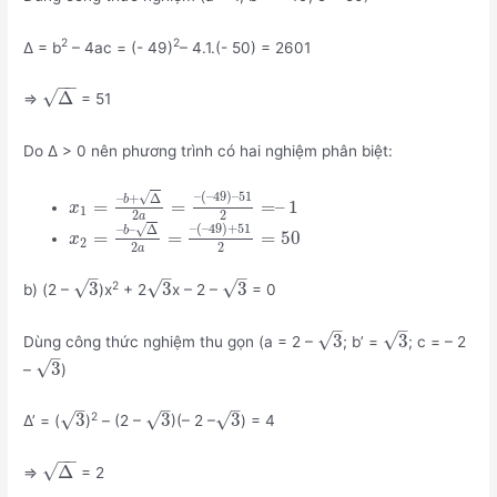
2
2
Δ = b
– 4ac = (- 49)
– 4.1.(- 50) = 2601
−
−
√
Δ
=>
= 51
Do Δ > 0 nên phương trình có hai nghiệm phân biệt:
–
(
–
49
)
–
51
√
–
+
Δ
b
=
=
=
–
1
x
1
2
2
a
–
(
–
49
)
+
51
√
–
–
Δ
b
=
=
=
50
x
2
2
2
a
–
–
–
√
√
√
3
3
3
2
b) (2 –
)x
+ 2
x – 2 –
= 0
–
–
√
√
3
3
Dùng công thức nghiệm thu gọn (a = 2 –
; b’ =
; c = – 2
–
√
3
–
)
–
–
–
√
√
√
3
3
3
2
Δ’ = (
)
– (2 –
)(– 2 –
) = 4
−
−
√
Δ
=>
= 2