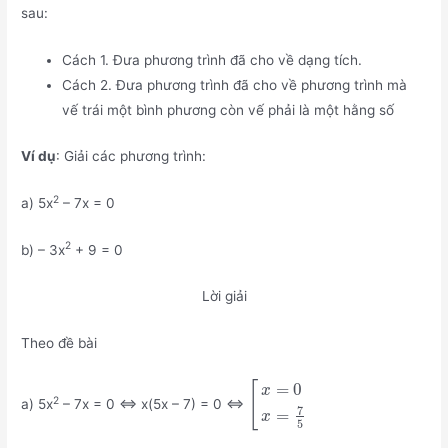
sau:
Cách 1. Đưa phương trình đã cho về dạng tích.
Cách 2. Đưa phương trình đã cho về phương trình mà
vế trái một bình phương còn vế phải là một hằng số
Ví dụ
: Giải các phương trình:
2
a) 5x
– 7x = 0
2
b) – 3x
+ 9 = 0
Lời giải
Theo đề bài
[
=
0
x
2
a) 5x
– 7x = 0 ⇔ x(5x – 7) = 0 ⇔
7
=
x
5