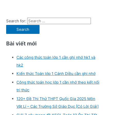
Search for:
Bài viết mới
Các công thức toán lớp 1 cần ghi nhớ hk1 và
hk2
Kiến thức Toán lớp 1 Cánh Diều cần ghi nhớ
Công thức toán học lớp 1 cần nhớ theo kết nối
tri thức
120+ Đề Thi Thử THPT Quốc Gia 2025 Môn
Vật Lí – Các Trường Sở Giáo Dục [Có Lời Giải]