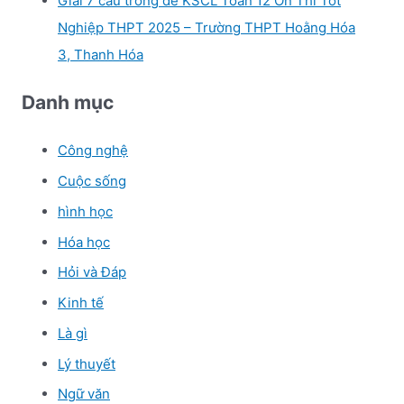
Giải 7 câu trong đề KSCL Toán 12 Ôn Thi Tốt
Nghiệp THPT 2025 – Trường THPT Hoằng Hóa
3, Thanh Hóa
Danh mục
Công nghệ
Cuộc sống
hình học
Hóa học
Hỏi và Đáp
Kinh tế
Là gì
Lý thuyết
Ngữ văn