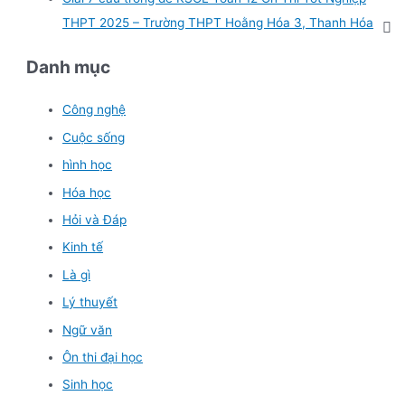
THPT 2025 – Trường THPT Hoằng Hóa 3, Thanh Hóa
Danh mục
Công nghệ
Cuộc sống
hình học
Hóa học
Hỏi và Đáp
Kinh tế
Là gì
Lý thuyết
Ngữ văn
Ôn thi đại học
Sinh học