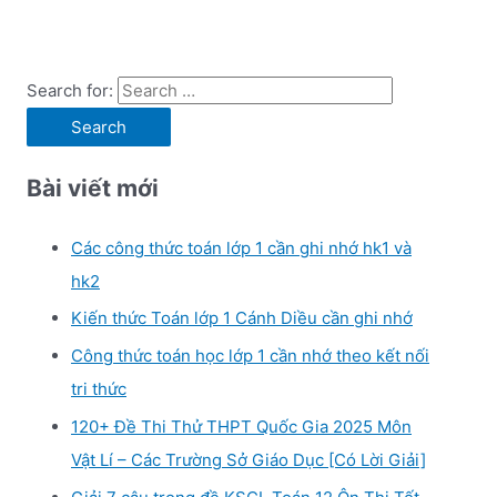
Search for:
Bài viết mới
Các công thức toán lớp 1 cần ghi nhớ hk1 và
hk2
Kiến thức Toán lớp 1 Cánh Diều cần ghi nhớ
Công thức toán học lớp 1 cần nhớ theo kết nối
tri thức
120+ Đề Thi Thử THPT Quốc Gia 2025 Môn
Vật Lí – Các Trường Sở Giáo Dục [Có Lời Giải]