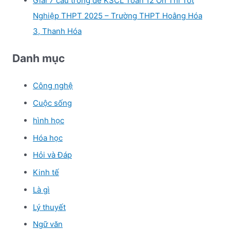
Giải 7 câu trong đề KSCL Toán 12 Ôn Thi Tốt
Nghiệp THPT 2025 – Trường THPT Hoằng Hóa
3, Thanh Hóa
Danh mục
Công nghệ
Cuộc sống
hình học
Hóa học
Hỏi và Đáp
Kinh tế
Là gì
Lý thuyết
Ngữ văn