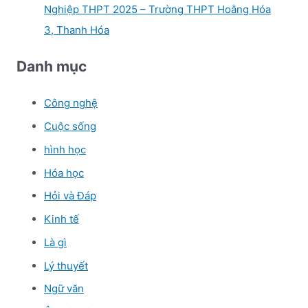
Nghiệp THPT 2025 – Trường THPT Hoằng Hóa
3, Thanh Hóa
Danh mục
Công nghệ
Cuộc sống
hình học
Hóa học
Hỏi và Đáp
Kinh tế
Là gì
Lý thuyết
Ngữ văn