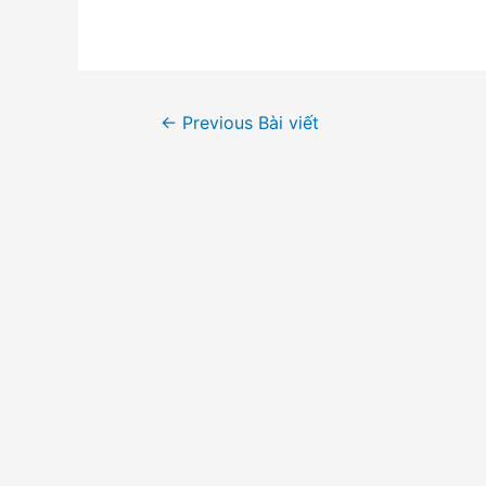
Điều
←
Previous Bài viết
hướng
bài
viết