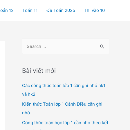
oán 12
Toán 11
Đề Toán 2025
Thi vào 10
S
e
a
r
Bài viết mới
c
Các công thức toán lớp 1 cần ghi nhớ hk1
h
và hk2
f
o
Kiến thức Toán lớp 1 Cánh Diều cần ghi
r
nhớ
:
Công thức toán học lớp 1 cần nhớ theo kết