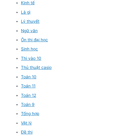
Kinh tế
Là gì
Lý thuyết
Ngữ văn
Ôn thi đại học
Sinh học
Thi vào 10
Thủ thuật casio
Toán 10
Toán 11
Toán 12
Toán 9
Tổng hợp
Vật lý
Đề thi