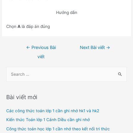
Hướng dẫn
Chọn
A
là đáp án đúng
Điều
←
Previous Bài
Next Bài viết
→
hướng
viết
bài
viết
S
e
a
r
Bài viết mới
c
h
Các công thức toán lớp 1 cần ghi nhớ hk1 và hk2
f
Kiến thức Toán lớp 1 Cánh Diều cần ghi nhớ
o
Công thức toán học lớp 1 cần nhớ theo kết nối tri thức