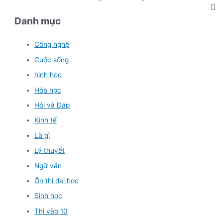
Danh mục
Công nghệ
Cuộc sống
hình học
Hóa học
Hỏi và Đáp
Kinh tế
Là gì
Lý thuyết
Ngữ văn
Ôn thi đại học
Sinh học
Thi vào 10