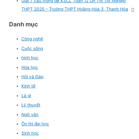
Giải 7 câu trong đề KSCL Toán 12 Ôn Thi Tốt Nghiệp
THPT 2025 – Trường THPT Hoằng Hóa 3, Thanh Hóa
Danh mục
Công nghệ
Cuộc sống
hình học
Hóa học
Hỏi và Đáp
Kinh tế
Là gì
Lý thuyết
Ngữ văn
Ôn thi đại học
Sinh học