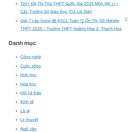
120+ Đề Thi Thử THPT Quốc Gia 2025 Môn Vật Lí –
Các Trường Sở Giáo Dục [Có Lời Giải]
Giải 7 câu trong đề KSCL Toán 12 Ôn Thi Tốt Nghiệp
THPT 2025 – Trường THPT Hoằng Hóa 3, Thanh Hóa
Danh mục
Công nghệ
Cuộc sống
hình học
Hóa học
Hỏi và Đáp
Kinh tế
Là gì
Lý thuyết
Ngữ văn