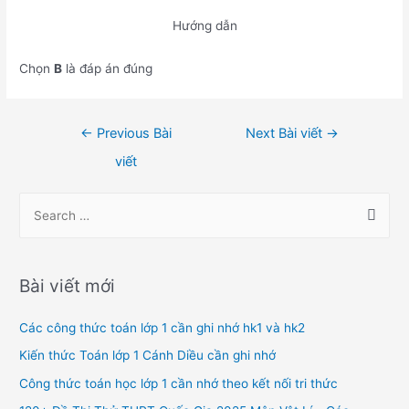
Hướng dẫn
Chọn
B
là đáp án đúng
Điều
←
Previous Bài
Next Bài viết
→
hướng
viết
bài
viết
S
e
a
r
Bài viết mới
c
h
Các công thức toán lớp 1 cần ghi nhớ hk1 và hk2
f
Kiến thức Toán lớp 1 Cánh Diều cần ghi nhớ
o
Công thức toán học lớp 1 cần nhớ theo kết nối tri thức
r