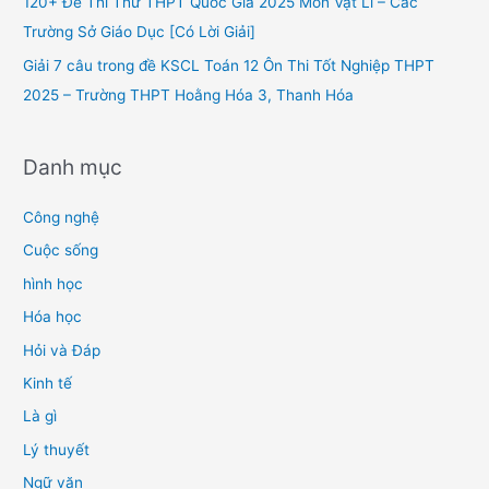
120+ Đề Thi Thử THPT Quốc Gia 2025 Môn Vật Lí – Các
:
Trường Sở Giáo Dục [Có Lời Giải]
Giải 7 câu trong đề KSCL Toán 12 Ôn Thi Tốt Nghiệp THPT
2025 – Trường THPT Hoằng Hóa 3, Thanh Hóa
Danh mục
Công nghệ
Cuộc sống
hình học
Hóa học
Hỏi và Đáp
Kinh tế
Là gì
Lý thuyết
Ngữ văn