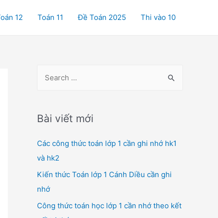
oán 12
Toán 11
Đề Toán 2025
Thi vào 10
S
e
a
r
Bài viết mới
c
Các công thức toán lớp 1 cần ghi nhớ hk1
h
và hk2
f
o
Kiến thức Toán lớp 1 Cánh Diều cần ghi
r
nhớ
:
Công thức toán học lớp 1 cần nhớ theo kết