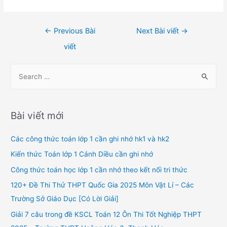
Điều
←
Previous Bài
Next Bài viết
→
hướng
viết
bài
viết
S
e
a
r
Bài viết mới
c
h
Các công thức toán lớp 1 cần ghi nhớ hk1 và hk2
f
Kiến thức Toán lớp 1 Cánh Diều cần ghi nhớ
o
Công thức toán học lớp 1 cần nhớ theo kết nối tri thức
r
120+ Đề Thi Thử THPT Quốc Gia 2025 Môn Vật Lí – Các
:
Trường Sở Giáo Dục [Có Lời Giải]
Giải 7 câu trong đề KSCL Toán 12 Ôn Thi Tốt Nghiệp THPT