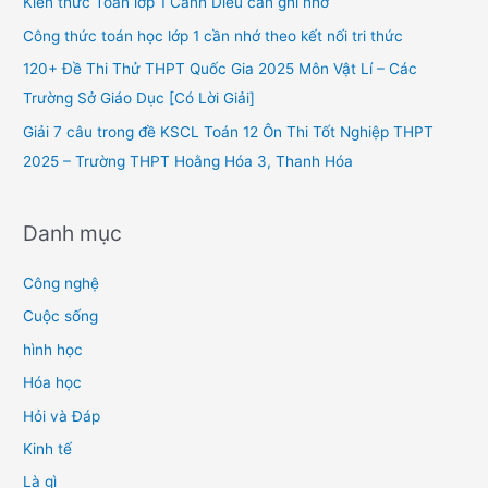
Kiến thức Toán lớp 1 Cánh Diều cần ghi nhớ
o
Công thức toán học lớp 1 cần nhớ theo kết nối tri thức
r
120+ Đề Thi Thử THPT Quốc Gia 2025 Môn Vật Lí – Các
:
Trường Sở Giáo Dục [Có Lời Giải]
Giải 7 câu trong đề KSCL Toán 12 Ôn Thi Tốt Nghiệp THPT
2025 – Trường THPT Hoằng Hóa 3, Thanh Hóa
Danh mục
Công nghệ
Cuộc sống
hình học
Hóa học
Hỏi và Đáp
Kinh tế
Là gì