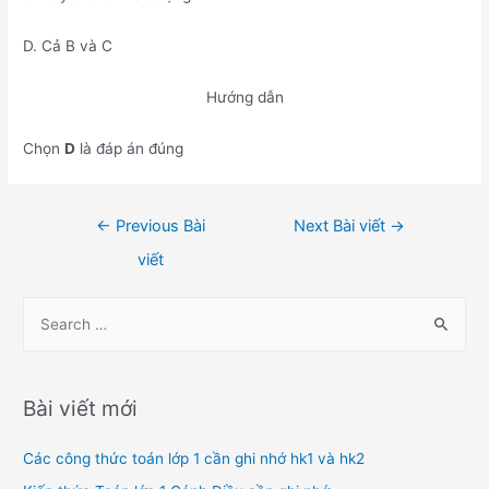
D. Cả B và C
Hướng dẫn
Chọn
D
là đáp án đúng
Điều
←
Previous Bài
Next Bài viết
→
hướng
viết
bài
viết
S
e
a
r
Bài viết mới
c
h
Các công thức toán lớp 1 cần ghi nhớ hk1 và hk2
f