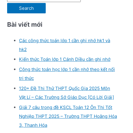
e
a
Bài viết mới
r
c
Các công thức toán lớp 1 cần ghi nhớ hk1 và
h
hk2
f
Kiến thức Toán lớp 1 Cánh Diều cần ghi nhớ
o
r
Công thức toán học lớp 1 cần nhớ theo kết nối
:
tri thức
120+ Đề Thi Thử THPT Quốc Gia 2025 Môn
Vật Lí – Các Trường Sở Giáo Dục [Có Lời Giải]
Giải 7 câu trong đề KSCL Toán 12 Ôn Thi Tốt
Nghiệp THPT 2025 – Trường THPT Hoằng Hóa
3, Thanh Hóa