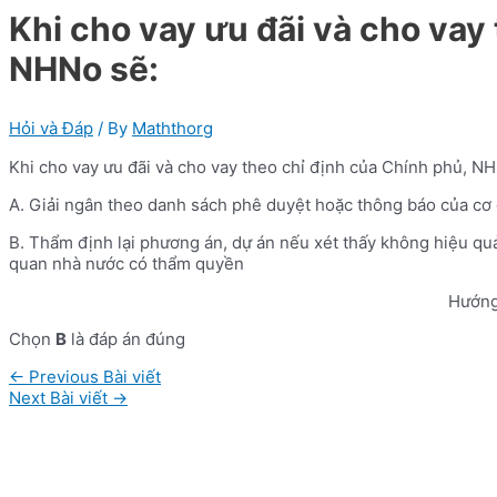
Khi cho vay ưu đãi và cho vay
NHNo sẽ:
Hỏi và Đáp
/ By
Maththorg
Khi cho vay ưu đãi và cho vay theo chỉ định của Chính phủ, N
A. Giải ngân theo danh sách phê duyệt hoặc thông báo của c
B. Thẩm định lại phương án, dự án nếu xét thấy không hiệu quả 
quan nhà nước có thẩm quyền
Hướng
Chọn
B
là đáp án đúng
Điều
←
Previous Bài viết
hướng
Next Bài viết
→
bài
viết