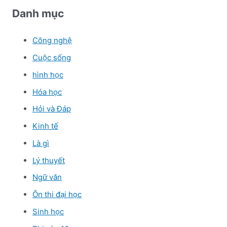
Danh mục
Công nghệ
Cuộc sống
hình học
Hóa học
Hỏi và Đáp
Kinh tế
Là gì
Lý thuyết
Ngữ văn
Ôn thi đại học
Sinh học