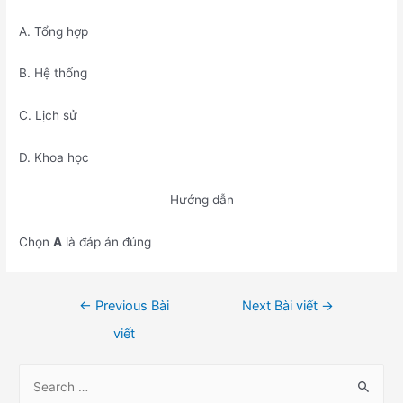
A. Tổng hợp
B. Hệ thống
C. Lịch sử
D. Khoa học
Hướng dẫn
Chọn
A
là đáp án đúng
Điều
←
Previous Bài
Next Bài viết
→
hướng
viết
bài
viết
S
e