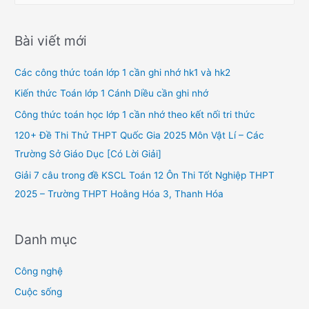
a
r
Bài viết mới
c
h
Các công thức toán lớp 1 cần ghi nhớ hk1 và hk2
f
Kiến thức Toán lớp 1 Cánh Diều cần ghi nhớ
o
Công thức toán học lớp 1 cần nhớ theo kết nối tri thức
r
120+ Đề Thi Thử THPT Quốc Gia 2025 Môn Vật Lí – Các
:
Trường Sở Giáo Dục [Có Lời Giải]
Giải 7 câu trong đề KSCL Toán 12 Ôn Thi Tốt Nghiệp THPT
2025 – Trường THPT Hoằng Hóa 3, Thanh Hóa
Danh mục
Công nghệ
Cuộc sống