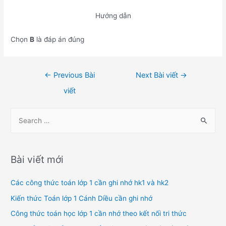
Hướng dẫn
Chọn
B
là đáp án đúng
Điều
←
Previous Bài
Next Bài viết
→
hướng
viết
bài
viết
S
e
a
r
Bài viết mới
c
h
Các công thức toán lớp 1 cần ghi nhớ hk1 và hk2
f
Kiến thức Toán lớp 1 Cánh Diều cần ghi nhớ
o
Công thức toán học lớp 1 cần nhớ theo kết nối tri thức
r