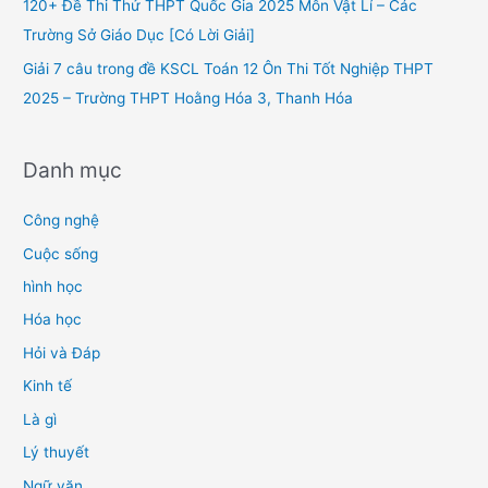
120+ Đề Thi Thử THPT Quốc Gia 2025 Môn Vật Lí – Các
:
Trường Sở Giáo Dục [Có Lời Giải]
Giải 7 câu trong đề KSCL Toán 12 Ôn Thi Tốt Nghiệp THPT
2025 – Trường THPT Hoằng Hóa 3, Thanh Hóa
Danh mục
Công nghệ
Cuộc sống
hình học
Hóa học
Hỏi và Đáp
Kinh tế
Là gì
Lý thuyết
Ngữ văn