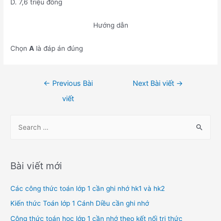
D. 7,6 triệu đồng
Hướng dẫn
Chọn
A
là đáp án đúng
Điều
←
Previous Bài
Next Bài viết
→
hướng
viết
bài
viết
S
e
a
r
Bài viết mới
c
h
Các công thức toán lớp 1 cần ghi nhớ hk1 và hk2
f
Kiến thức Toán lớp 1 Cánh Diều cần ghi nhớ
o
Công thức toán học lớp 1 cần nhớ theo kết nối tri thức