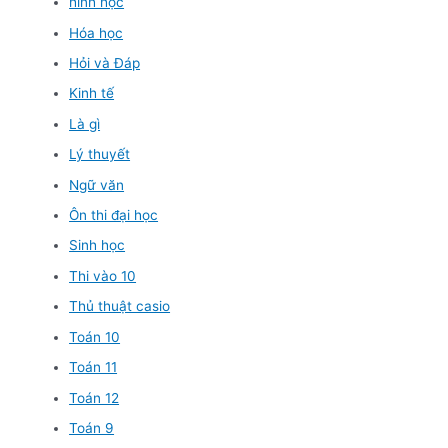
hình học
Hóa học
Hỏi và Đáp
Kinh tế
Là gì
Lý thuyết
Ngữ văn
Ôn thi đại học
Sinh học
Thi vào 10
Thủ thuật casio
Toán 10
Toán 11
Toán 12
Toán 9