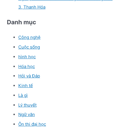
3, Thanh Hóa
Danh mục
Công nghệ
Cuộc sống
hình học
Hóa học
Hỏi và Đáp
Kinh tế
Là gì
Lý thuyết
Ngữ văn
Ôn thi đại học