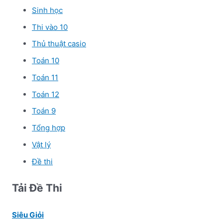
Sinh học
Thi vào 10
Thủ thuật casio
Toán 10
Toán 11
Toán 12
Toán 9
Tổng hợp
Vật lý
Đề thi
Tải Đề Thi
Siêu Giỏi