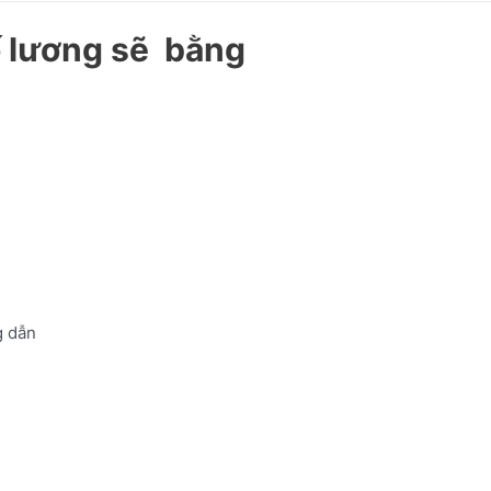
ố lương sẽ bằng
 dẫn