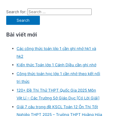
Search for:
Bài viết mới
Các công thức toán lớp 1 cần ghi nhớ hk1 và
hk2
Kiến thức Toán lớp 1 Cánh Diều cần ghi nhớ
Công thức toán học lớp 1 cần nhớ theo kết nối
tri thức
120+ Đề Thi Thử THPT Quốc Gia 2025 Môn
Vật Lí – Các Trường Sở Giáo Dục [Có Lời Giải]
Giải 7 câu trong đề KSCL Toán 12 Ôn Thi Tốt
Nghiệp THPT 2025 – Trường THPT Hoằng Hóa