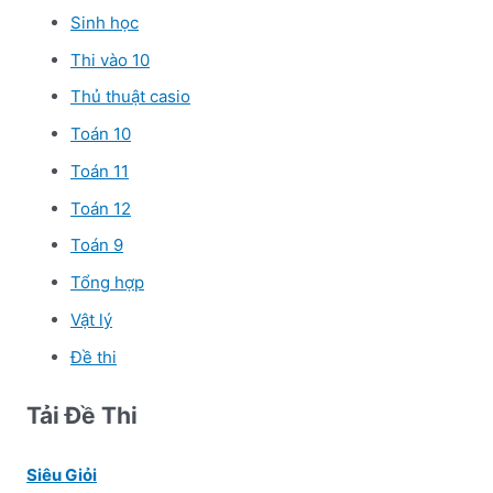
Sinh học
Thi vào 10
Thủ thuật casio
Toán 10
Toán 11
Toán 12
Toán 9
Tổng hợp
Vật lý
Đề thi
Tải Đề Thi
Siêu Giỏi