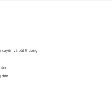
g xuyên và bất thường
nhân
 dẫn