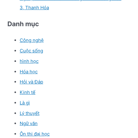
3, Thanh Hóa
Danh mục
Công nghệ
Cuộc sống
hình học
Hóa học
Hỏi và Đáp
Kinh tế
Là gì
Lý thuyết
Ngữ văn
Ôn thi đại học