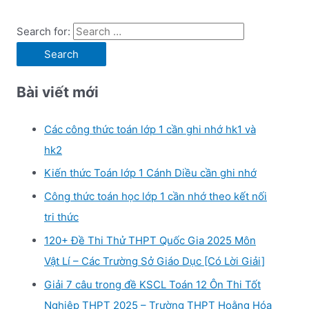
Search for:
Bài viết mới
Các công thức toán lớp 1 cần ghi nhớ hk1 và
hk2
Kiến thức Toán lớp 1 Cánh Diều cần ghi nhớ
Công thức toán học lớp 1 cần nhớ theo kết nối
tri thức
120+ Đề Thi Thử THPT Quốc Gia 2025 Môn
Vật Lí – Các Trường Sở Giáo Dục [Có Lời Giải]
Giải 7 câu trong đề KSCL Toán 12 Ôn Thi Tốt
Nghiệp THPT 2025 – Trường THPT Hoằng Hóa