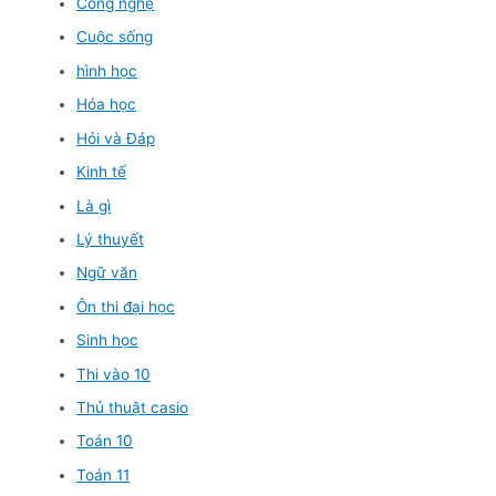
Công nghệ
Cuộc sống
hình học
Hóa học
Hỏi và Đáp
Kinh tế
Là gì
Lý thuyết
Ngữ văn
Ôn thi đại học
Sinh học
Thi vào 10
Thủ thuật casio
Toán 10
Toán 11