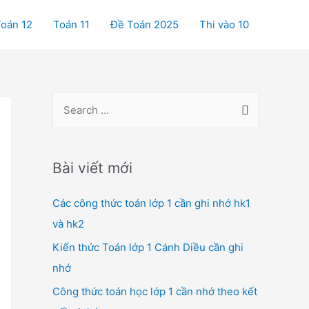
oán 12
Toán 11
Đề Toán 2025
Thi vào 10
S
e
a
r
Bài viết mới
c
Các công thức toán lớp 1 cần ghi nhớ hk1
h
và hk2
f
o
Kiến thức Toán lớp 1 Cánh Diều cần ghi
r
nhớ
:
Công thức toán học lớp 1 cần nhớ theo kết