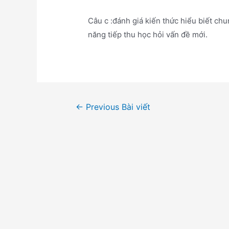
Câu c :đánh giá kiến thức hiểu biết chu
năng tiếp thu học hỏi vấn đề mới.
Điều
←
Previous Bài viết
hướng
bài
viết