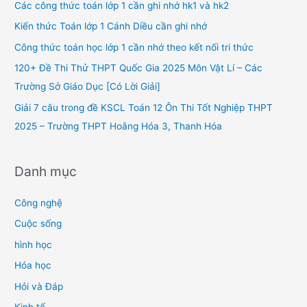
h
Các công thức toán lớp 1 cần ghi nhớ hk1 và hk2
f
Kiến thức Toán lớp 1 Cánh Diều cần ghi nhớ
o
Công thức toán học lớp 1 cần nhớ theo kết nối tri thức
r
120+ Đề Thi Thử THPT Quốc Gia 2025 Môn Vật Lí – Các
:
Trường Sở Giáo Dục [Có Lời Giải]
Giải 7 câu trong đề KSCL Toán 12 Ôn Thi Tốt Nghiệp THPT
2025 – Trường THPT Hoằng Hóa 3, Thanh Hóa
Danh mục
Công nghệ
Cuộc sống
hình học
Hóa học
Hỏi và Đáp