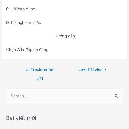
C. Lỗi bao dung
D. Lỗi nghiêm khắc
Hướng dẫn
Chọn
A
là đáp án đúng
Điều
←
Previous Bài
Next Bài viết
→
hướng
viết
bài
viết
S
e
a
r
Bài viết mới
c