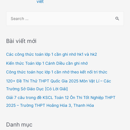
viết
bài
viết
S
e
a
r
Bài viết mới
c
h
Các công thức toán lớp 1 cần ghi nhớ hk1 và hk2
f
Kiến thức Toán lớp 1 Cánh Diều cần ghi nhớ
o
Công thức toán học lớp 1 cần nhớ theo kết nối tri thức
r
120+ Đề Thi Thử THPT Quốc Gia 2025 Môn Vật Lí – Các
:
Trường Sở Giáo Dục [Có Lời Giải]
Giải 7 câu trong đề KSCL Toán 12 Ôn Thi Tốt Nghiệp THPT
2025 – Trường THPT Hoằng Hóa 3, Thanh Hóa
Danh mục