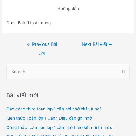
Hướng dẫn
Chọn
B
là đáp án đúng
Điều
←
Previous Bài
Next Bài viết
→
hướng
viết
bài
viết
S
e
a
r
Bài viết mới
c
h
Các công thức toán lớp 1 cần ghi nhớ hk1 và hk2
f
Kiến thức Toán lớp 1 Cánh Diều cần ghi nhớ
o
Công thức toán học lớp 1 cần nhớ theo kết nối tri thức
r