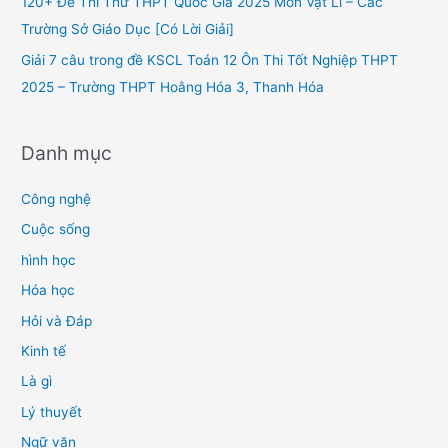
120+ Đề Thi Thử THPT Quốc Gia 2025 Môn Vật Lí – Các
:
Trường Sở Giáo Dục [Có Lời Giải]
Giải 7 câu trong đề KSCL Toán 12 Ôn Thi Tốt Nghiệp THPT
2025 – Trường THPT Hoằng Hóa 3, Thanh Hóa
Danh mục
Công nghệ
Cuộc sống
hình học
Hóa học
Hỏi và Đáp
Kinh tế
Là gì
Lý thuyết
Ngữ văn