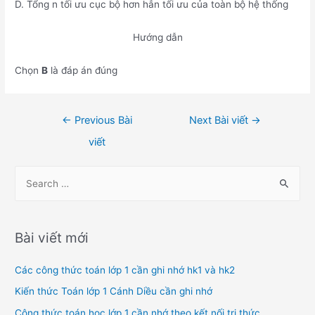
D. Tổng n tối ưu cục bộ hơn hẳn tối ưu của toàn bộ hệ thống
Hướng dẫn
Chọn
B
là đáp án đúng
Điều
←
Previous Bài
Next Bài viết
→
hướng
viết
bài
viết
S
e
a
r
Bài viết mới
c
h
Các công thức toán lớp 1 cần ghi nhớ hk1 và hk2
f
Kiến thức Toán lớp 1 Cánh Diều cần ghi nhớ
o
Công thức toán học lớp 1 cần nhớ theo kết nối tri thức