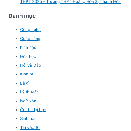
THPT 2025 – Trường THPT Hoằng Hóa 3, Thanh Hóa
Danh mục
Công nghệ
Cuộc sống
hình học
Hóa học
Hỏi và Đáp
Kinh tế
Là gì
Lý thuyết
Ngữ văn
Ôn thi đại học
Sinh học
Thi vào 10