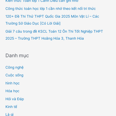
Kiến thức Toán lớp 1 Cánh Diều cần ghi nhớ
o
Công thức toán học lớp 1 cần nhớ theo kết nối tri thức
r
120+ Đề Thi Thử THPT Quốc Gia 2025 Môn Vật Lí – Các
:
Trường Sở Giáo Dục [Có Lời Giải]
Giải 7 câu trong đề KSCL Toán 12 Ôn Thi Tốt Nghiệp THPT
2025 – Trường THPT Hoằng Hóa 3, Thanh Hóa
Danh mục
Công nghệ
Cuộc sống
hình học
Hóa học
Hỏi và Đáp
Kinh tế
Là gì