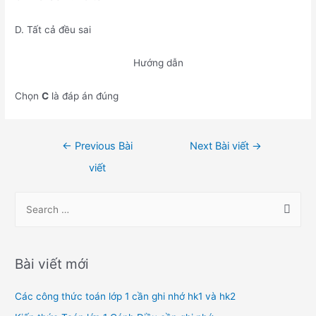
D. Tất cả đều sai
Hướng dẫn
Chọn
C
là đáp án đúng
Điều
←
Previous Bài
Next Bài viết
→
hướng
viết
bài
viết
S
e
a
r
Bài viết mới
c
h
Các công thức toán lớp 1 cần ghi nhớ hk1 và hk2
f