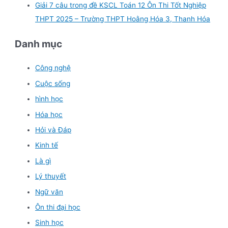
Giải 7 câu trong đề KSCL Toán 12 Ôn Thi Tốt Nghiệp
THPT 2025 – Trường THPT Hoằng Hóa 3, Thanh Hóa
Danh mục
Công nghệ
Cuộc sống
hình học
Hóa học
Hỏi và Đáp
Kinh tế
Là gì
Lý thuyết
Ngữ văn
Ôn thi đại học
Sinh học