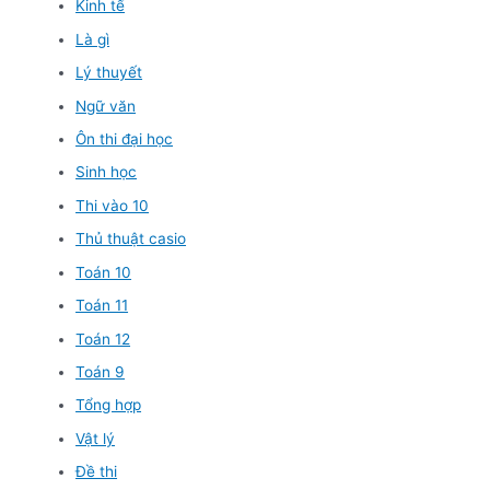
Kinh tế
Là gì
Lý thuyết
Ngữ văn
Ôn thi đại học
Sinh học
Thi vào 10
Thủ thuật casio
Toán 10
Toán 11
Toán 12
Toán 9
Tổng hợp
Vật lý
Đề thi