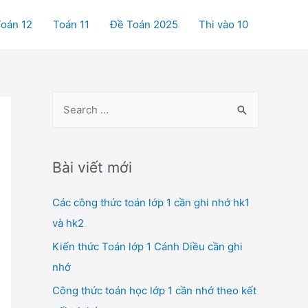
oán 12
Toán 11
Đề Toán 2025
Thi vào 10
S
e
a
r
Bài viết mới
c
Các công thức toán lớp 1 cần ghi nhớ hk1
h
và hk2
f
o
Kiến thức Toán lớp 1 Cánh Diều cần ghi
r
nhớ
:
Công thức toán học lớp 1 cần nhớ theo kết