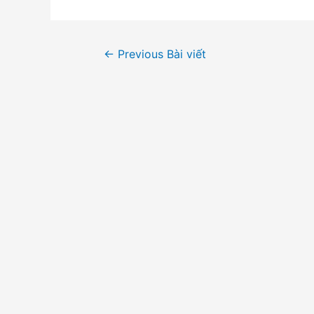
Điều
←
Previous Bài viết
hướng
bài
viết